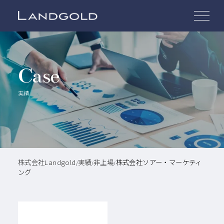
Case
実績
株式会社Landgold
実績
非上場
株式会社ソアー・マーケティ
/
/
/
ング