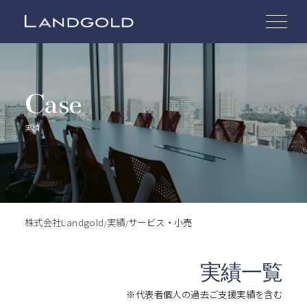
Case
実績
株式会社Landgold
実績
サービス・小売
/
/
実績一覧
※代表者個人の過去ご支援実績を含む